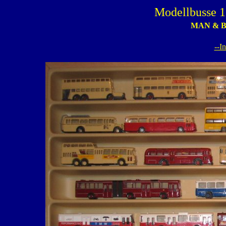
Modellbusse 1
MAN & Bü
--I